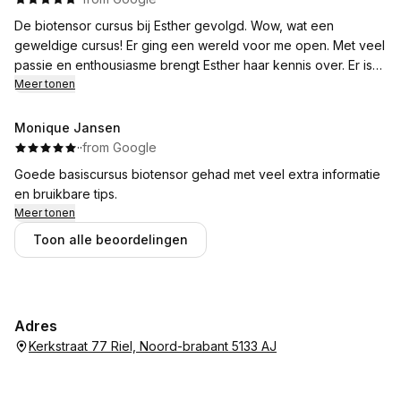
resultaten gezien. Voor iedereen die op een laagdrempelige
De biotensor cursus bij Esther gevolgd. Wow, wat een
en duidelijke manier wil leren werken met de Biotensor: echt
geweldige cursus! Er ging een wereld voor me open. Met veel
een dikke aanrader.
passie en enthousiasme brengt Esther haar kennis over. Er is
ook genoeg gelegenheid om vragen te stellen.
Meer tonen
Lunch is perfect geregeld en ook stonden er tijdens de cursus
allerlei lekkernijen op tafel.
Monique Jansen
Je krijgt ook een erg mooi cursusboek mee naar huis als
·
·
from Google
naslagwerk. Wat ook erg fijn is, is dat Esther ook na de cursus
Goede basiscursus biotensor gehad met veel extra informatie
beschikbaar is voor vragen die nog kunnen opborrelen. Al
en bruikbare tips.
met al een geweldige cursus, echt een cadeautje voor jezelf.
Meer tonen
Esther is een topper, een vrouw die weet waar ze over praat
Toon alle beoordelingen
en met haar wijsheid iedereen enthousiast weet te maken.
Esther reuze bedankt! 🥰
Adres
Kerkstraat 77 Riel, Noord-brabant 5133 AJ