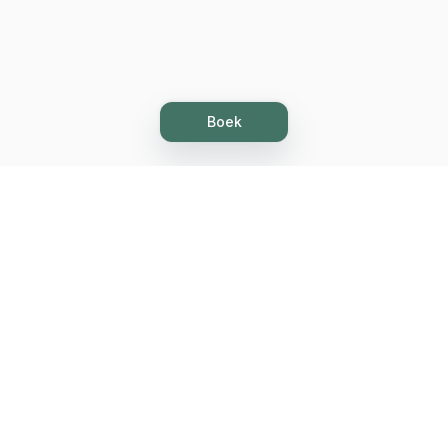
Boek
Let's grow together
Get more customers 24/7 with your free
branded Booking Page.
Email
Krijg uw boekingspagina