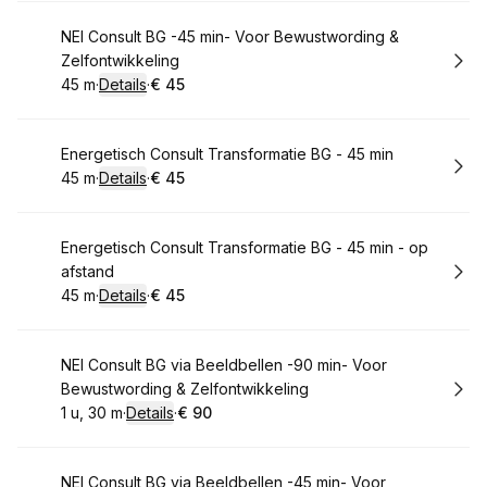
Boek
NEI Consult BG -45 min- Voor Bewustwording &
Zelfontwikkeling
45 m
·
Details
·
€ 45
.
Duur
:
.
Prijs:
:
Boek
Energetisch Consult Transformatie BG - 45 min
45 m
·
Details
·
€ 45
.
Duur
:
.
Prijs:
:
Boek
Energetisch Consult Transformatie BG - 45 min - op
afstand
45 m
·
Details
·
€ 45
.
Duur
:
.
Prijs:
:
Boek
NEI Consult BG via Beeldbellen -90 min- Voor
Bewustwording & Zelfontwikkeling
1 u, 30 m
·
Details
·
€ 90
.
Duur
:
.
Prijs:
:
Boek
NEI Consult BG via Beeldbellen -45 min- Voor