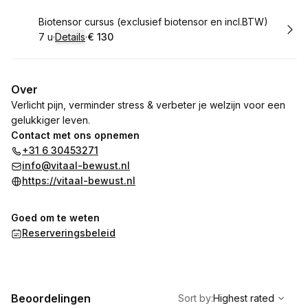
Boek
Biotensor cursus (exclusief biotensor en incl.BTW)
7 u
·
Details
·
€ 130
.
Duur
:
.
Prijs:
:
Over
Verlicht pijn, verminder stress & verbeter je welzijn voor een
gelukkiger leven.
Contact met ons opnemen
+31 6 30453271
info@vitaal-bewust.nl
https://vitaal-bewust.nl
Goed om te weten
Reserveringsbeleid
,
Highest rated
Sort
Beoordelingen
Sort by
:
Highest rated