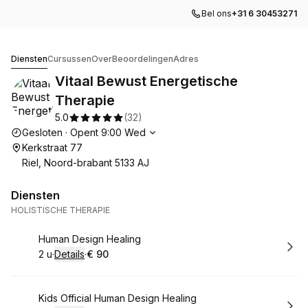
Bel ons
+31 6 30453271
Vitaal Bewust Energetische Therapie
Diensten
Cursussen
Over
Beoordelingen
Adres
Vitaal Bewust Energetische
Therapie
5.0
(
32
)
Openingstijden
Gesloten
·
Opent
9:00
Wed
Kerkstraat 77
Riel, Noord-brabant 5133 AJ
Diensten
HOLISTISCHE THERAPIE
Boek
Human Design Healing
2 u
·
Details
·
€ 90
.
Duur
:
.
Prijs:
:
Boek
Kids Official Human Design Healing