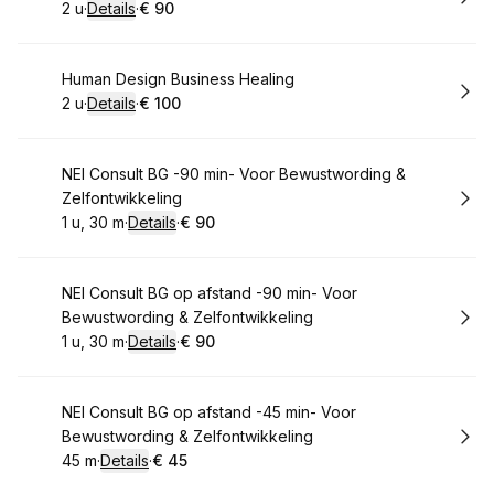
2 u
·
Details
·
€ 90
.
Duur
:
.
Prijs:
:
Boek
Human Design Business Healing
2 u
·
Details
·
€ 100
.
Duur
:
.
Prijs:
:
Boek
NEI Consult BG -90 min- Voor Bewustwording &
Zelfontwikkeling
1 u, 30 m
·
Details
·
€ 90
.
Duur
:
.
Prijs:
:
Boek
NEI Consult BG op afstand -90 min- Voor
Bewustwording & Zelfontwikkeling
1 u, 30 m
·
Details
·
€ 90
.
Duur
:
.
Prijs:
:
Boek
NEI Consult BG op afstand -45 min- Voor
Bewustwording & Zelfontwikkeling
45 m
·
Details
·
€ 45
.
Duur
:
.
Prijs:
: