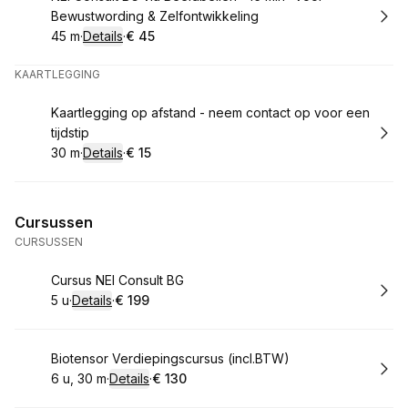
Bewustwording & Zelfontwikkeling
45 m
·
Details
·
€ 45
.
Duur
:
.
Prijs:
:
KAARTLEGGING
Boek
Kaartlegging op afstand - neem contact op voor een
tijdstip
30 m
·
Details
·
€ 15
.
Duur
:
.
Prijs:
:
Cursussen
CURSUSSEN
Boek
Cursus NEI Consult BG
5 u
·
Details
·
€ 199
.
Duur
:
.
Prijs:
:
Boek
Biotensor Verdiepingscursus (incl.BTW)
6 u, 30 m
·
Details
·
€ 130
.
Duur
:
.
Prijs:
: