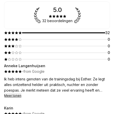
5.0
32 beoordelingen
32
0
0
0
0
Anneke Langenhuijsen
·
·
from Google
Ik heb intens genoten van de trainingsdag bij Esther. Ze legt
alles ontzettend helder uit: praktisch, nuchter en zonder
poespas. Je merkt meteen dat ze veel ervaring heeft en
precies weet hoe ze je stap voor stap meeneemt. Er was alle
Meer tonen
ruimte om te oefenen, vragen te stellen en direct te voelen
wat werkt. Dankzij haar fijne begeleiding kon ik thuis meteen
Karin
met de Biotensor aan de slag, en met succes! Ik heb al mooie
·
·
from Google